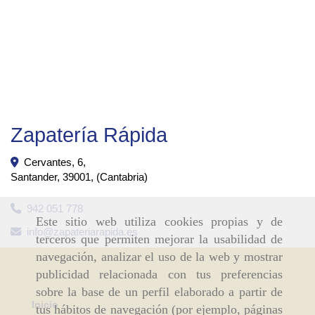
Zapatería Rápida
Cervantes, 6,
Santander
,
39001
,
(Cantabria)
942 051 778
Este sitio web utiliza cookies propias y de
info
zapateriarapida.es
terceros que permiten mejorar la usabilidad de
navegación, analizar el uso de la web y mostrar
publicidad relacionada con tus preferencias
sobre la base de un perfil elaborado a partir de
Inicio
tus hábitos de navegación (por ejemplo, páginas